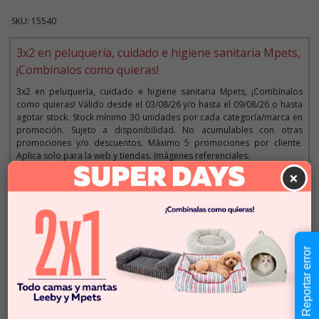
SKU: 15540
3x2 en peluquería, cuidado e higiene sanitaria Mpets,
¡Combínalos como quieras!
3x2 en peluquería, cuidado e higiene sanitaria Mpets, ¡Combínalos
como quieras! Válido desde el 03/08/26 y/o hasta el 09/08/26 o hasta
agotar stock. Stock mínimo 30 unidades por cada categoría/marca en
promoción. Sujeto a disponibilidad. No acumulables con otras
promociones y/o descuentos. Máximo 5 promociones por cliente.
Aplica solo para la web y tiendas. Imágenes referenciales.
×
Descripción
$10.990
Reportar error
Cantidad:
Este producto no está
-
+
disponible