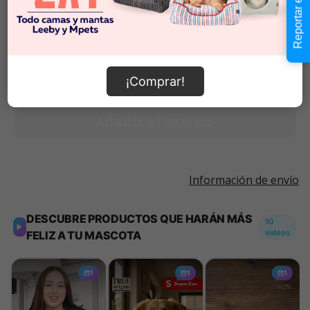
Reportar error
$9.990
Cantidad:
Selecciona una opción para ver
-
+
disponibilidad
¡Comprar!
Añadir al carrito
Información de envío