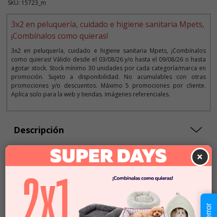
SKU: 15723_m
3x2 en peluquería, cuidado e higiene sanitaria Mpets,
¡Combínalos como quieras!
3x2 en peluquería, cuidado e higiene sanitaria Mpets, ¡Combínalos
como quieras! Válido desde el 03/08/26 y/o hasta el 09/08/26 o hasta
agotar stock. Stock mínimo 30 unidades por cada categoría/marca en
promoción. Sujeto a disponibilidad. No acumulables con otras
promociones y/o descuentos. Máximo 5 promociones por cliente.
Aplica solo para la web y tiendas. Imágenes referenciales.
Descripción
×
Seleccionar Formato
60 Hojas
100 Hojas
$9.990