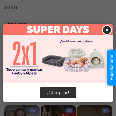
SKU: 544
$14.990
Cantidad:
×
En Stock
-
+
Añadir al carrito
Reportar error
Información de envío
¡Comprar!