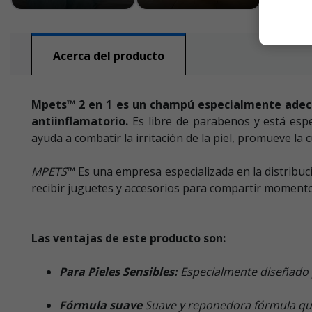
Acerca del producto
Mpets™ 2 en 1 es un champú especialmente adecua
antiinflamatorio.
Es libre de parabenos y está esp
ayuda a combatir la irritación de la piel, promueve la c
MPETS
™
Es una empresa especializada en la distribuci
recibir juguetes y accesorios para compartir momen
Las ventajas de este producto son:
Para Pieles Sensibles:
Especialmente diseñado pa
Fórmula suave
Suave y reponedora fórmula que c