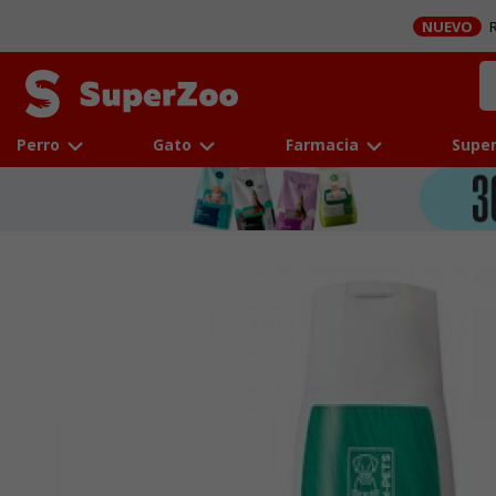
NUEVO
R
Perro
Gato
Farmacia
Super