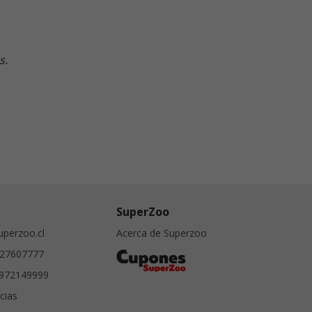
s.
SuperZoo
perzoo.cl
Acerca de Superzoo
27607777
972149999
cias