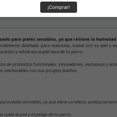
¡Comprar!
do para pieles sensibles, ya que retiene la humedad en
ecialmente diseñado para mascotas, suave con su piel y e
uración y rehidrata la piel seca de tu perro.
ón de productos funcionales, innovadores, exclusivos y acceq
tos memorables con sus propios dueños.
ra pieles sensibles, ya que tiene un efecto antibacteriano 
uida la piel y el pelaje de tu perro.