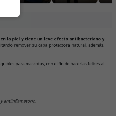
 la piel y tiene un leve efecto antibacteriano y
vitando remover su capa protectora natural, además,
uibles para mascotas, con el fin de hacerlas felices al
y antiinflamatorio.