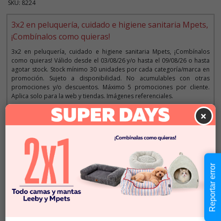
SKU: 8224
3x2 en peluquería, cuidado e higiene sanitaria Mpets,
¡Combínalos como quieras!
3x2 en peluquería, cuidado e higiene sanitaria Mpets, ¡Combínalos
como quieras! Válido desde el 03/08/26 y/o hasta el 09/08/26 o hasta
agotar stock. Stock mínimo 30 unidades por cada categoría/marca en
promoción. Sujeto a disponibilidad. No acumulables con otras
promociones y/o descuentos. Máximo 5 promociones por cliente.
Aplica solo para la web y tiendas. Imágenes referenciales.
×
Descripción
$5.990
Cantidad:
Reportar error
En Stock
-
+
Añadir al carrito