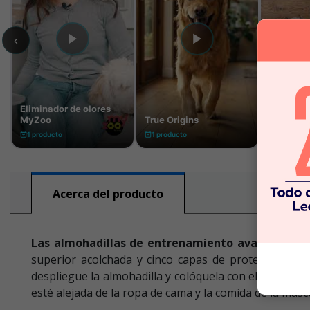
Acerca del producto
Las almohadillas de entrenamiento avanzadas Na
superior acolchada y cinco capas de protección. E
despliegue la almohadilla y colóquela con el lado de 
esté alejada de la ropa de cama y la comida de la masc