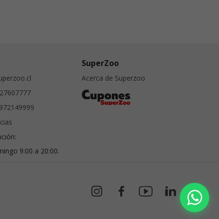
SuperZoo
perzoo.cl
Acerca de Superzoo
27607777
972149999
cias
nción:
ingo 9:00 a 20:00.