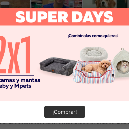
ture's Miracle
cuentan con reducción de olor activado p
stas almohadillas también están diseñadas con pestañas a
¡Comprar!
plástico hacia abajo en el piso en el área donde le gustaría 
ota. La mascota debe tener acceso a la almohadilla durante el