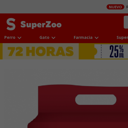
NUEVO
R
Perro
Gato
Farmacia
Super