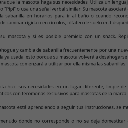
ara que la mascota haga sus necesidades. Utiliza un lenguaj
” o “Pipi” o usa una señal verbal similar. Su mascota asociar
 la sabanilla en horarios para ir al baño o cuando recon
e caminar rígida o en círculos, olfateo de suelo en búsqued
 su mascota y si es posible prémielo con un snack. Rep
ahogue y cambia de sabanilla frecuentemente por una nueva
e la ya usada, esto porque su mascota volverá a desahogarse
mascota comenzará a utilizar por ella misma las sabanillas.
ota hizo sus necesidades en un lugar diferente, limpie de 
áticos con feromonas exclusivos para mascotas de la marca 
ascota está aprendiendo a seguir tus instrucciones, se m
a menudo donde no corresponde o no se deja domesticar 