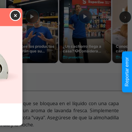
×
Reportar error
or carbón que se bloquea en el líquido con una capa
dhesivas y un aroma de lavanda fresca. Simplemente
que su mascota "vaya". Asegúrese de que la almohadilla
 día y la noche.