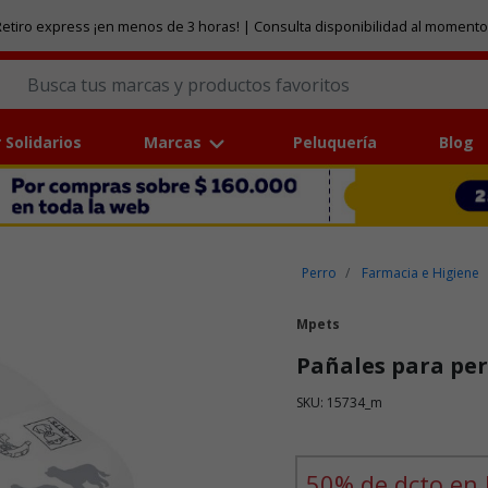
etiro express ¡en menos de 3 horas! | Consulta disponibilidad al momento
 Solidarios
Marcas
Peluquería
Blog
Perro
Farmacia e Higiene
Mpets
Pañales para pe
SKU: 15734_m
Puntuación clientes: 5 de 5
50% de dcto en