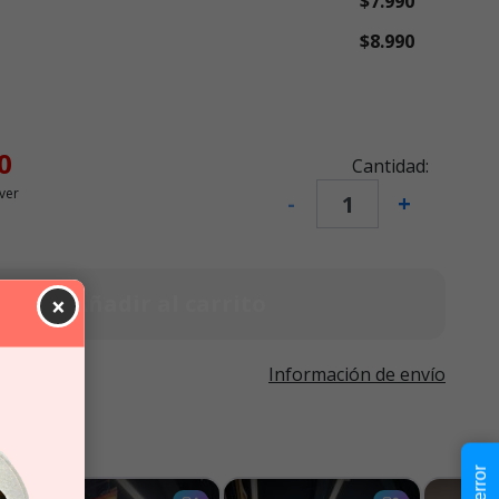
$7.990
$8.990
0
Cantidad:
ver
-
+
Añadir al carrito
×
Información de envío