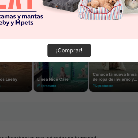
¡Comprar!
per absorbentes con indicador de humedad.