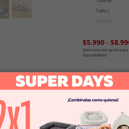
Talla M
Talla L
Talla XL
$5.990
-
$8.99
Selecciona una opción para 
disponibilidad