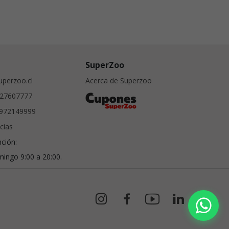
SuperZoo
perzoo.cl
Acerca de Superzoo
27607777
972149999
cias
nción:
ingo 9:00 a 20:00.