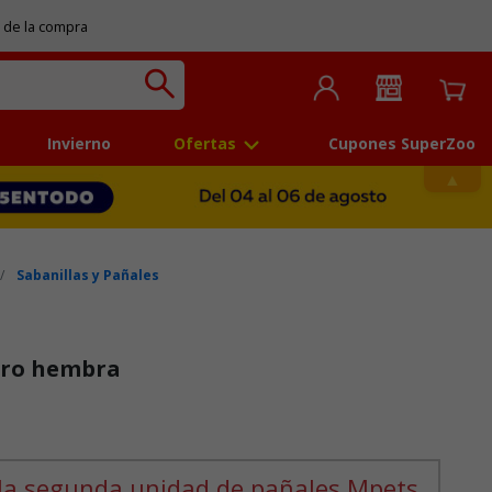
 de la compra
Invierno
Ofertas
Cupones SuperZoo
Sabanillas y Pañales
rro hembra
 la segunda unidad de pañales Mpets