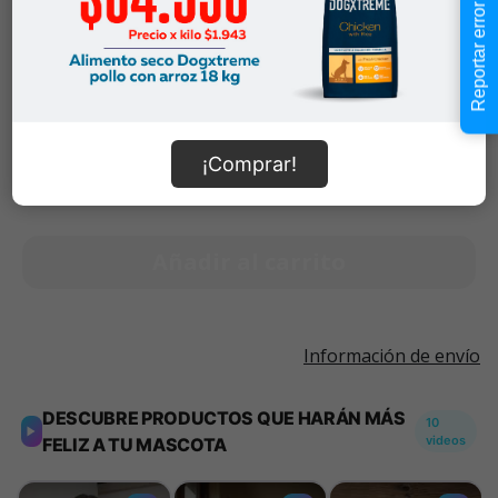
Talla S
$3.990
Reportar error
Talla M
$4.990
$3.990
-
$4.990
Cantidad:
Selecciona una opción para ver
¡Comprar!
-
+
disponibilidad
Añadir al carrito
Información de envío