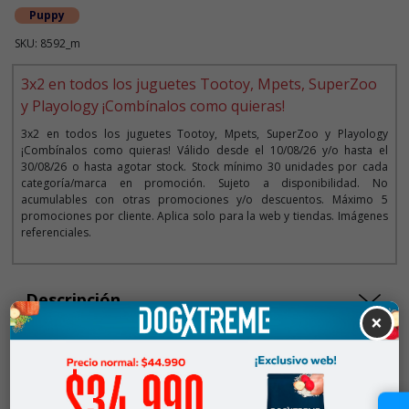
Puppy
SKU: 8592_m
3x2 en todos los juguetes Tootoy, Mpets, SuperZoo
y Playology ¡Combínalos como quieras!
3x2 en todos los juguetes Tootoy, Mpets, SuperZoo y Playology
¡Combínalos como quieras! Válido desde el 10/08/26 y/o hasta el
30/08/26 o hasta agotar stock. Stock mínimo 30 unidades por cada
categoría/marca en promoción. Sujeto a disponibilidad. No
acumulables con otras promociones y/o descuentos. Máximo 5
promociones por cliente. Aplica solo para la web y tiendas. Imágenes
referenciales.
Descripción
×
Seleccionar Formato