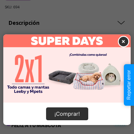
SKU: 694
Descripción
×
$10.990
Cantidad:
En Stock
-
+
Reportar error
Añadir al carrito
Información de envío
¡Comprar!