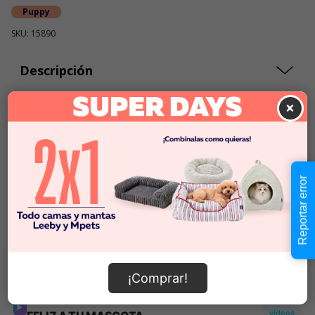
Puppy
SKU: 15890
Descripción
×
$5.990
Cantidad:
Este producto no está
-
+
disponible
Reportar error
Añadir al carrito
Información de envío
¡Comprar!