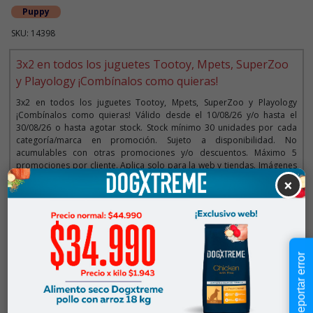
Puppy
SKU: 14398
3x2 en todos los juguetes Tootoy, Mpets, SuperZoo
y Playology ¡Combínalos como quieras!
3x2 en todos los juguetes Tootoy, Mpets, SuperZoo y Playology
¡Combínalos como quieras! Válido desde el 10/08/26 y/o hasta el
30/08/26 o hasta agotar stock. Stock mínimo 30 unidades por cada
categoría/marca en promoción. Sujeto a disponibilidad. No
acumulables con otras promociones y/o descuentos. Máximo 5
promociones por cliente. Aplica solo para la web y tiendas. Imágenes
referenciales.
×
Descripción
Reportar error
$7.990
Cantidad:
En Stock
-
+