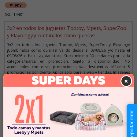
Puppy
SKU: 14401
3x2 en todos los juguetes Tootoy, Mpets, SuperZoo
y Playology ¡Combínalos como quieras!
3x2 en todos los juguetes Tootoy, Mpets, SuperZoo y Playology
¡Combínalos como quieras! Válido desde el 03/08/26 y/o hasta el
09/08/26 o hasta agotar stock. Stock mínimo 30 unidades por cada
categoría/marca en promoción. Sujeto a disponibilidad. No
acumulables con otras promociones y/o descuentos. Máximo 5
promociones por cliente. Aplica solo para la web y tiendas. Imágenes
referenciales.
×
Descripción
Reportar error
$7.990
Cantidad:
En Stock
-
+