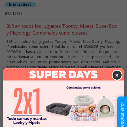
Interactivos
SKU: 15729
3x2 en todos los juguetes Tootoy, Mpets, SuperZoo
y Playology ¡Combínalos como quieras!
3x2 en todos los juguetes Tootoy, Mpets, SuperZoo y Playology
¡Combínalos como quieras! Válido desde el 03/08/26 y/o hasta el
09/08/26 o hasta agotar stock. Stock mínimo 30 unidades por cada
categoría/marca en promoción. Sujeto a disponibilidad. No
acumulables con otras promociones y/o descuentos. Máximo 5
promociones por cliente. Aplica solo para la web y tiendas. Imágenes
referenciales.
×
Descripción
Reportar error
$39.990
Cantidad:
En Stock
-
+