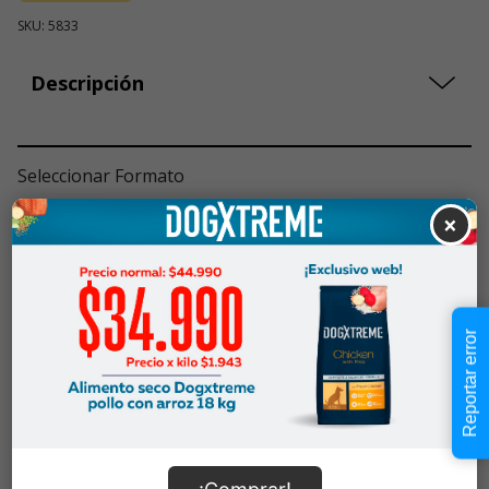
SKU: 5833
Descripción
Seleccionar Formato
×
Talla S
$14.990
$14.990
Cantidad:
En Stock
-
+
Reportar error
Añadir al carrito