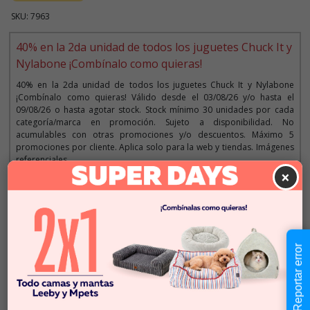
SKU: 7963
40% en la 2da unidad de todos los juguetes Chuck It y
Nylabone ¡Combínalo como quieras!
40% en la 2da unidad de todos los juguetes Chuck It y Nylabone
¡Combínalo como quieras! Válido desde el 03/08/26 y/o hasta el
09/08/26 o hasta agotar stock. Stock mínimo 30 unidades por cada
categoría/marca en promoción. Sujeto a disponibilidad. No
acumulables con otras promociones y/o descuentos. Máximo 5
promociones por cliente. Aplica solo para la web y tiendas. Imágenes
referenciales.
×
Descripción
Reportar error
$6.990
Cantidad:
Este producto no está
-
+
disponible