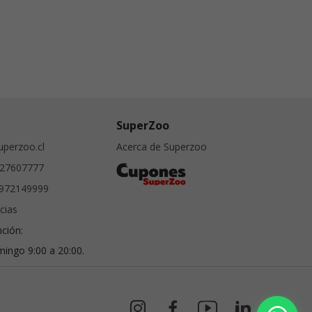
SuperZoo
perzoo.cl
Acerca de Superzoo
27607777
972149999
cias
nción:
ingo 9:00 a 20:00.