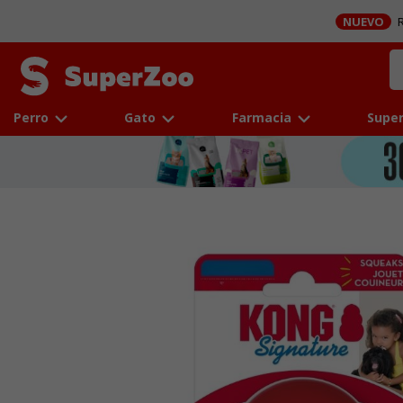
NUEVO
R
Perro
Gato
Farmacia
Super