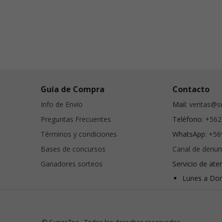
Guía de Compra
Contacto
Info de Envío
Mail:
ventas@su
Preguntas Frecuentes
Teléfono:
+562
Términos y condiciones
WhatsApp:
+56
Bases de concursos
Canal de denun
Ganadores sorteos
Servicio de ate
Lunes a Dom
© SuperZoo - Todos los derechos reservados