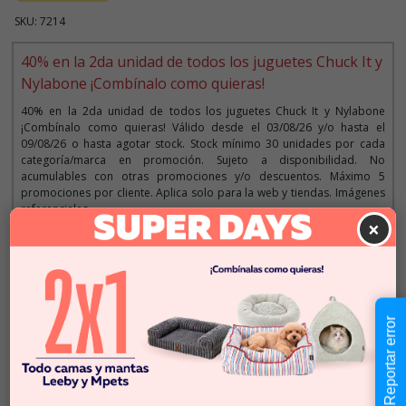
SKU: 7214
40% en la 2da unidad de todos los juguetes Chuck It y
Nylabone ¡Combínalo como quieras!
40% en la 2da unidad de todos los juguetes Chuck It y Nylabone
¡Combínalo como quieras! Válido desde el 03/08/26 y/o hasta el
09/08/26 o hasta agotar stock. Stock mínimo 30 unidades por cada
categoría/marca en promoción. Sujeto a disponibilidad. No
acumulables con otras promociones y/o descuentos. Máximo 5
promociones por cliente. Aplica solo para la web y tiendas. Imágenes
referenciales.
×
Descripción
Reportar error
$16.990
Cantidad:
En Stock
-
+