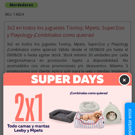
Mordedores
SKU: 14624
3x2 en todos los juguetes Tootoy, Mpets, SuperZoo
y Playology ¡Combínalos como quieras!
3x2 en todos los juguetes Tootoy, Mpets, SuperZoo y Playology
¡Combínalos como quieras! Válido desde el 03/08/26 y/o hasta el
09/08/26 o hasta agotar stock. Stock mínimo 30 unidades por cada
categoría/marca en promoción. Sujeto a disponibilidad. No
acumulables con otras promociones y/o descuentos. Máximo 5
promociones por cliente. Aplica solo para la web y tiendas. Imágenes
referenciales.
×
Descripción
Reportar error
$6.990
Cantidad:
En Stock
-
+