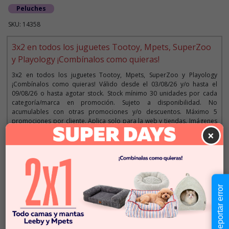
Peluches
SKU: 14358
3x2 en todos los juguetes Tootoy, Mpets, SuperZoo
y Playology ¡Combínalos como quieras!
3x2 en todos los juguetes Tootoy, Mpets, SuperZoo y Playology
¡Combínalos como quieras! Válido desde el 03/08/26 y/o hasta el
09/08/26 o hasta agotar stock. Stock mínimo 30 unidades por cada
categoría/marca en promoción. Sujeto a disponibilidad. No
acumulables con otras promociones y/o descuentos. Máximo 5
promociones por cliente. Aplica solo para la web y tiendas. Imágenes
referenciales.
×
Descripción
Reportar error
$7.990
Cantidad:
En Stock
-
+