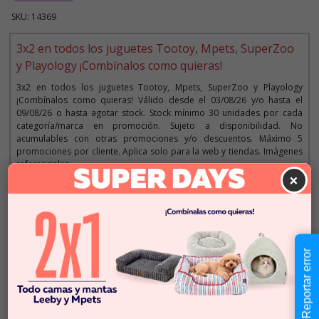
SKU: 14369
3x2 en todos los juguetes Tootoy, Mpets, SuperZoo
y Playology ¡Combínalos como quieras!
3x2 en todos los juguetes Tootoy, Mpets, SuperZoo y Playology
¡Combínalos como quieras! Válido desde el 03/08/26 y/o hasta el
09/08/26 o hasta agotar stock. Stock mínimo 30 unidades por cada
categoría/marca en promoción. Sujeto a disponibilidad. No
acumulables con otras promociones y/o descuentos. Máximo 5
promociones por cliente. Aplica solo para la web y tiendas. Imágenes
referenciales.
×
Descripción
Reportar error
$7.990
Cantidad:
En Stock
-
+