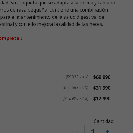
edad. Su croqueta que se adapta a la forma y tamaño
perros de raza pequeña, contiene una combinación
 para el mantenimiento de la salud digestiva, del
testinal y con ello mejora la calidad de las heces.
completa ↓
$9332
$69.990
x KG
$10.663
$31.990
x KG
$12.990
$12.990
x KG
Cantidad:
-
+