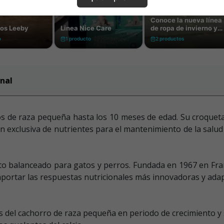
nal
os de raza pequeña hasta los 10 meses de edad. Su croqueta
xclusiva de nutrientes para el mantenimiento de la salud dige
to balanceado para gatos y perros. Fundada en 1967 en Fra
aportar las respuestas nutricionales más innovadoras y adap
 del cachorro de raza pequeña en periodo de crecimiento y s