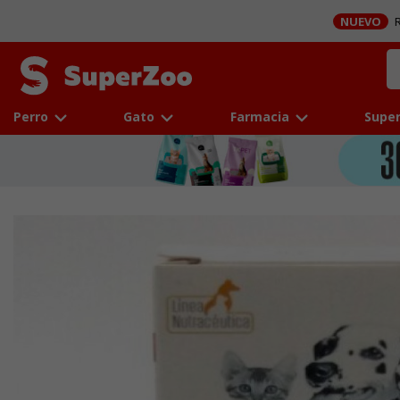
NUEVO
R
Perro
Gato
Farmacia
Super