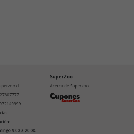
SuperZoo
perzoo.cl
Acerca de Superzoo
27607777
972149999
cias
nción:
ingo 9:00 a 20:00.