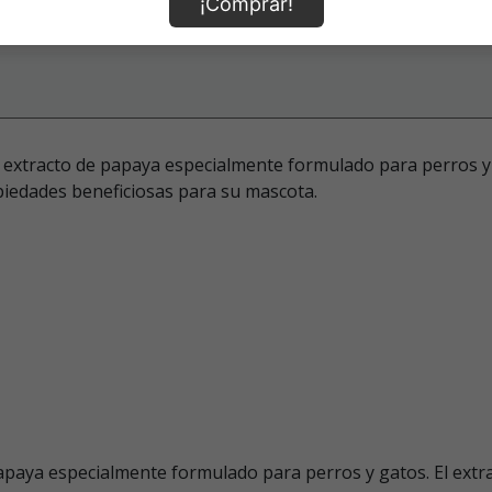
¡Comprar!
xtracto de papaya especialmente formulado para perros y g
piedades beneficiosas para su mascota.
apaya especialmente formulado para perros y gatos. El ext