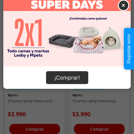
×
Reportar error
¡Comprar!
Interactivos
Interactivos
Mpets
Mpets
Charmy catnip Rama azul
Charmy catnip Rama roja
$3.990
$3.990
Comprar
Comprar