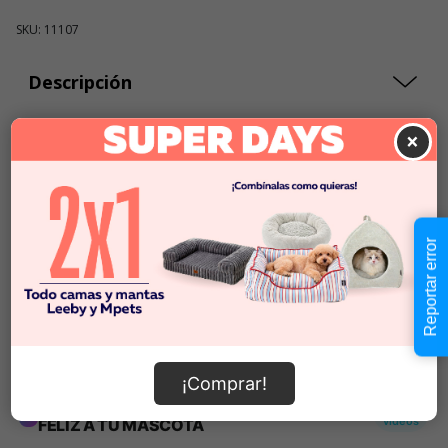
SKU: 11107
Descripción
×
$18.990
Cantidad:
En Stock
-
+
Reportar error
Añadir al carrito
Información de envío
¡Comprar!