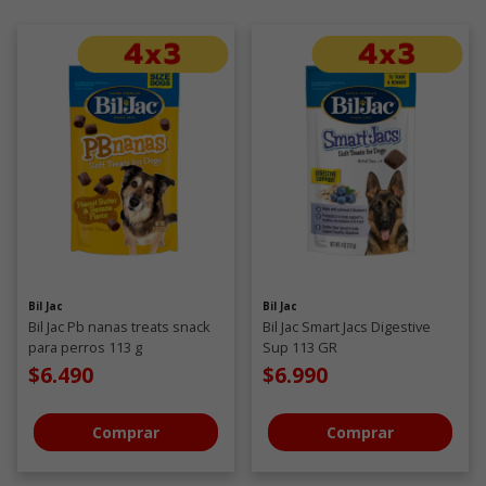
Bil Jac
Bil Jac
Bil Jac Pb nanas treats snack
Bil Jac Smart Jacs Digestive
para perros 113 g
Sup 113 GR
$6.490
$6.990
Comprar
Comprar