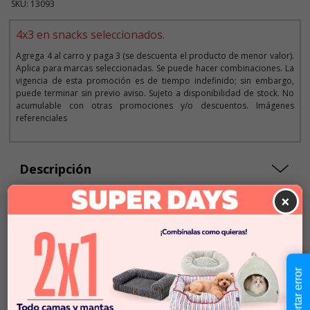
SKU: 13093
4x3 en snacks seleccionados.
Agrega 4 al carro y paga 3 (se descuenta el producto de menor valor).
Aplica para marcas seleccionadas. Se puede hacer combinaciones. La
vigencia de esta promoción es de tiempo indefinido; sin embargo,
puede terminar sin previo aviso. Sujeto a disponibilidad de stock. No
acumulable con otras promociones y/o descuentos. Imágenes
referenciales
Descripción
×
$6.990
Cantidad:
En Stock
-
+
Reportar error
Añadir al carrito