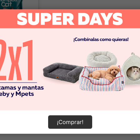
 Cat
at alimentro
gatos adultos
cado 8KG
0
omprar
¡Comprar!