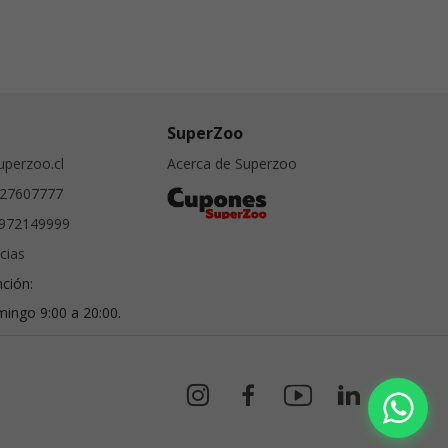
SuperZoo
perzoo.cl
Acerca de Superzoo
27607777
972149999
cias
nción:
ingo 9:00 a 20:00.