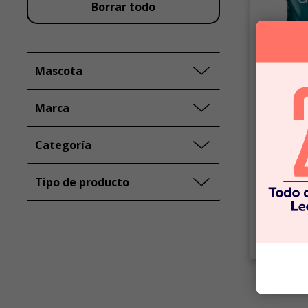
Borrar todo
Mascota
Marca
Champion
Categoría
Champion c
seco para 
sabor pes
Tipo de producto
$23.99
C