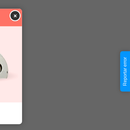
×
Reportar error