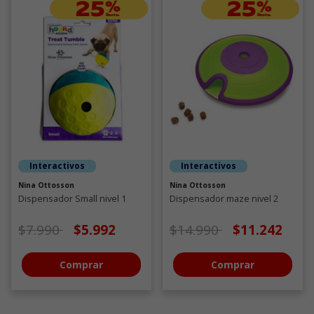
Interactivos
Interactivos
Nina Ottosson
Nina Ottosson
Dispensador Small nivel 1
Dispensador maze nivel 2
Precio de oferta desde
a
Precio de oferta desde
a
$7.990
$5.992
$14.990
$11.242
Comprar
Comprar