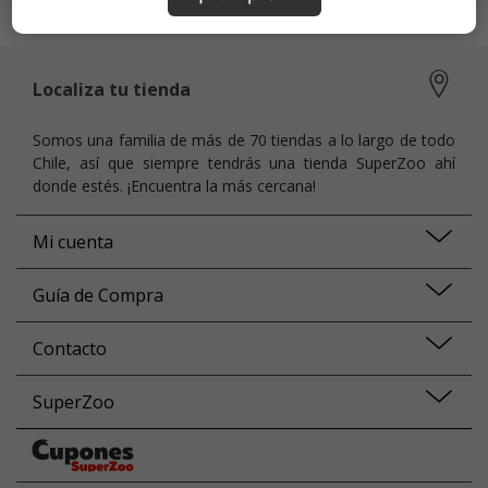
las bacterias que corren los perros.
Localiza tu tienda
Somos una familia de más de 70 tiendas a lo largo de todo
Chile, así que siempre tendrás una tienda SuperZoo ahí
donde estés. ¡Encuentra la más cercana!
Mi cuenta
Guía de Compra
Contacto
SuperZoo