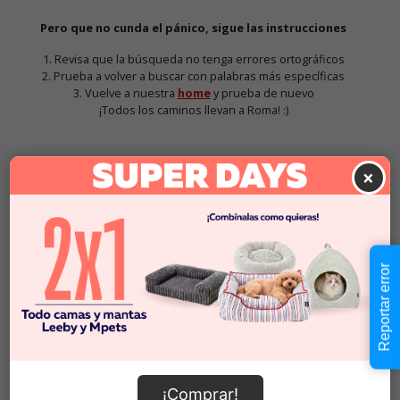
Pero que no cunda el pánico, sigue las instrucciones
1. Revisa que la búsqueda no tenga errores ortográficos
2. Prueba a volver a buscar con palabras más específicas
3. Vuelve a nuestra
home
y prueba de nuevo
¡Todos los caminos llevan a Roma! :)
×
Pawz
Se crearon las botas de goma para perros
PawZ
para mantener a su perro saludable, proteger las
Reportar error
patas de lesiones y mantener su casa limpia. Las
botas, hechas de caucho natural duradero,
proporcionan una fuerte barrera entre las patas
del perro y las sustancias potencialmente
peligrosas, como los químicos dañinos para
derretir la nieve, el pavimento caliente abrasador y
¡Comprar!