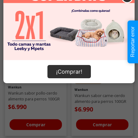
Reportar error
¡Comprar!
Novedad
Wankun
Wankun
Wankun sabor pollo-cerdo
Wankun sabor carne-cerdo
alimento para perros 100GR
alimento para perros 100GR
$6.990
$6.990
Comprar
Comprar