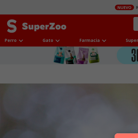
NUEVO
R
Perro
Gato
Farmacia
Super