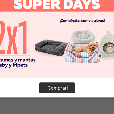
0 Resultados
Pero que no cunda el pánico, sigue las instrucciones
1. Revisa que la búsqueda no tenga errores ortográficos
2. Prueba a volver a buscar con palabras más específicas
3. Vuelve a nuestra
home
y prueba de nuevo
¡Todos los caminos llevan a Roma! :)
¡Comprar!