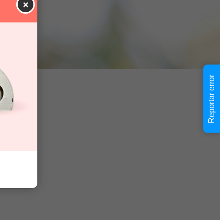
×
Reportar error