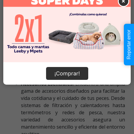
×
ingredientes de alta calidad para mantener a
tus peces saludables y vibrantes.
Hábitats y Decoración Atractiva:
Diseña un
hogar acuático impresionante para tus peces
Reportar error
con nuestra colección de acuarios, grava,
plantas y decoraciones temáticas. Desde
tanques de todos los tamaños hasta
elementos decorativos que imitan ambientes
naturales, nuestros productos crean un
entorno estimulante y visualmente atractivo
¡Comprar!
para tus amigos acuáticos.
Accesorios Esenciales:
Encuentra una amplia
gama de accesorios diseñados para facilitar la
vida cotidiana y el cuidado de tus peces. Desde
sistemas de filtración y calentadores hasta
termómetros y redes de pesca, nuestra
variedad de accesorios asegura un
mantenimiento sencillo y eficiente del entorno
acuático.