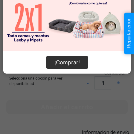
Seleccionar Talla
Reportar error
Talla S
Talla M
Talla L
¡Comprar!
$44.990
-
$54.990
Cantidad:
Selecciona una opción para ver
-
+
disponibilidad
Añadir al carrito
Información de envío