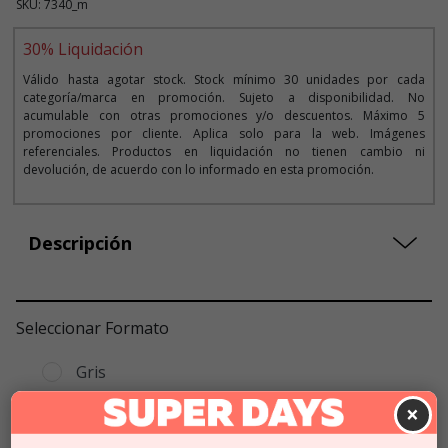
SKU: 7340_m
30% Liquidación
Válido hasta agotar stock. Stock mínimo 30 unidades por cada
categoría/marca en promoción. Sujeto a disponibilidad. No
acumulable con otras promociones y/o descuentos. Máximo 5
promociones por cliente. Aplica solo para la web. Imágenes
referenciales. Productos en liquidación no tienen cambio ni
devolución, de acuerdo con lo informado en esta promoción.
Descripción
Seleccionar Formato
Gris
Vino tinto
×