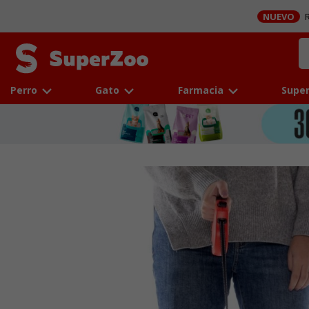
NUEVO
R
Perro
Gato
Farmacia
Super