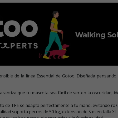
tensible de la línea Essential de Gotoo. Diseñada pensando 
garantiza que tu mascota sea fácil de ver en la oscuridad, id
to de TPE se adapta perfectamente a tu mano, evitando rozad
calidad soporta perros de 50 kg, extension de 5 m en talla XL
a tu look de paseo, sin renunciar a la funcionalidad.