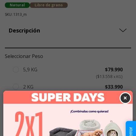
Natural
Libre de grano
SKU: 1313_m
Descripción
Seleccionar Peso
5,9 KG
$79.990
$13.558
x KG
2 KG
$33.990
$16.995
x KG
×
10,2 KG
$121.990
$10.608
x KG
$33.990
-
$121.990
Cantidad: