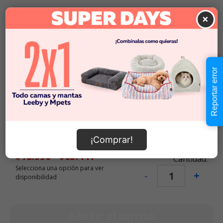
×
Descripción
Seleccionar Peso
Reportar error
2 KG
$23.990
$18.990
$9495
x KG
9,7 KG
$76.990
$65.441
$5691
x KG
¡Comprar!
$18.990
-
$65.441
Cantidad:
Selecciona una opción para ver
-
+
disponibilidad
Añadir al carrito