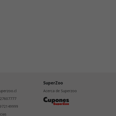
SuperZoo
perzoo.cl
Acerca de Superzoo
27607777
972149999
cias