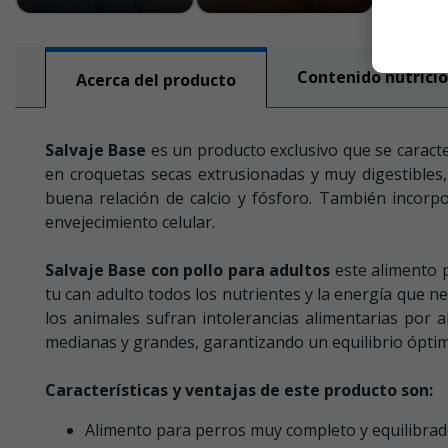
Contenido nutricio
Acerca del producto
Salvaje Base
es un producto exclusivo que se caracte
en croquetas secas extrusionadas y muy digestibles,
buena relación de calcio y fósforo. También incorpo
envejecimiento celular.
Salvaje Base con pollo para adultos
este alimento 
tu can adulto todos los nutrientes y la energía que n
los animales sufran intolerancias alimentarias por a
medianas y grandes, garantizando un equilibrio óptim
Características y ventajas de este producto son:
Alimento para perros muy completo y equilibrad