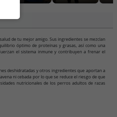
 salud de tu mejor amigo. Sus ingredientes se mezclan
quilibrio óptimo de proteínas y grasas, así como una
efuerzan el sistema inmune y contribuyen a frenar el
es deshidratadas y otros ingredientes que aportan a
 avena ni cebada por lo que se reduce el riesgo de que
esidades nutricionales de los perros adultos de razas