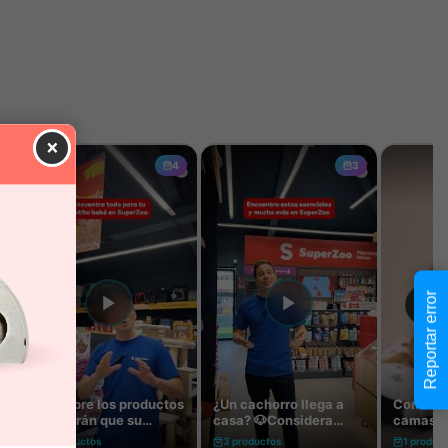
×
Reportar error