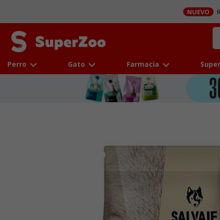
NUEVO
R
Perro
Gato
Farmacia
Super