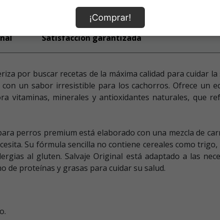
¡Comprar!
nal
Satisfacción garantizada
riza por buscar recetas de la máxima calidad para cuidar la
 con un sabor irresistible para los cachorros. Ofrece un e
ra vitaminas, minerales y antioxidantes naturales, que r
para perros premium está elaborado con una mezcla de carn
ecesita. Su fórmula sencilla no contiene cereales como trigo,
lergias al gluten. Salvaje Original está adaptado a las nec
o de proteínas y grasas para cuidar su salud.
o.