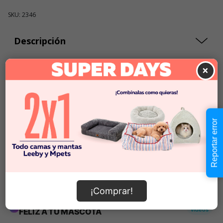
SKU: 2346
Descripción
×
$19.990
Cantidad:
En Stock
-
+
Reportar error
Añadir al carrito
Información de envío
¡Comprar!