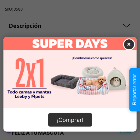
SKU: 3580
Descripción
×
$4.990
Cantidad:
En Stock
-
+
Reportar error
Añadir al carrito
Información de envío
¡Comprar!