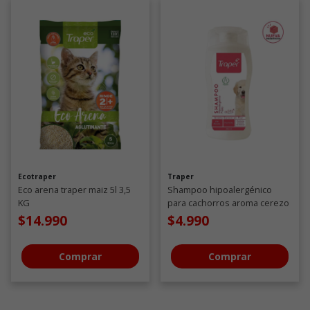
Ecotraper
Traper
Eco arena traper maiz 5l 3,5
Shampoo hipoalergénico
KG
para cachorros aroma cerezo
en flor 260 ML
$14.990
$4.990
Comprar
Comprar