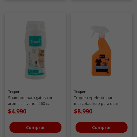
Traper
Traper
Shampoo para gatos con
Traper repelente para
aroma a lavanda 260 cc
mascotas listo para usar
500ML
$4.990
$8.990
Comprar
Comprar