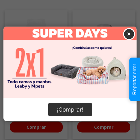
×
Reportar error
Traper
Traper
Acondicionador balsamico
Shampoo espuma seca gato
(170 ML)
¡Comprar!
$4.990
$4.990
Comprar
Comprar