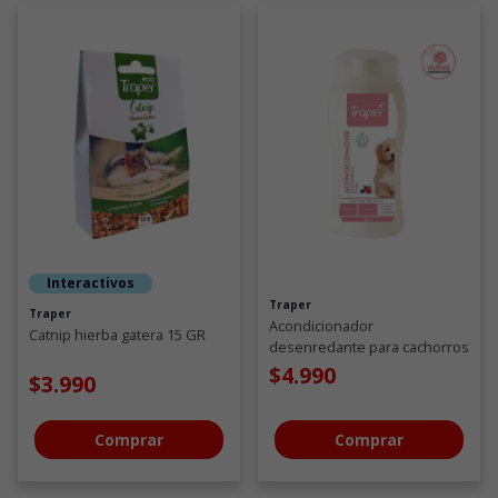
Interactivos
Traper
Traper
Acondicionador
Catnip hierba gatera 15 GR
desenredante para cachorros
aroma berries 260 ML
$4.990
$3.990
Comprar
Comprar