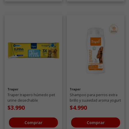
Traper
Traper
Traper trapero húmedo pet
Shampoo para perros extra
urine desechable
brillo y suavidad aroma yogurt
y miel 260 ML
$3.990
$4.990
Comprar
Comprar