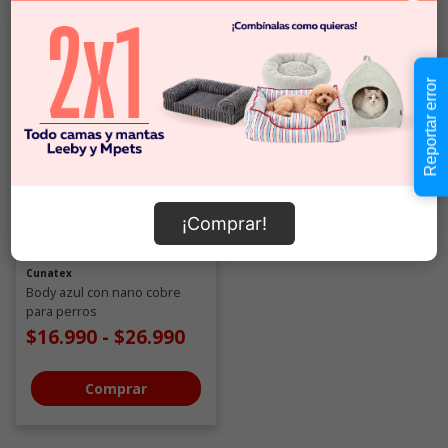
Reportar error
¡Comprar!
Cunatex
Body azul con nano cobre
para perros
$16.990
-
$26.990
Comprar