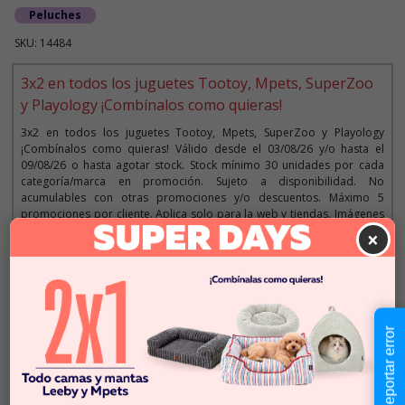
Peluches
SKU: 14484
3x2 en todos los juguetes Tootoy, Mpets, SuperZoo
y Playology ¡Combínalos como quieras!
3x2 en todos los juguetes Tootoy, Mpets, SuperZoo y Playology
¡Combínalos como quieras! Válido desde el 03/08/26 y/o hasta el
09/08/26 o hasta agotar stock. Stock mínimo 30 unidades por cada
categoría/marca en promoción. Sujeto a disponibilidad. No
acumulables con otras promociones y/o descuentos. Máximo 5
promociones por cliente. Aplica solo para la web y tiendas. Imágenes
referenciales.
×
Descripción
Reportar error
$15.990
Cantidad:
En Stock
-
+