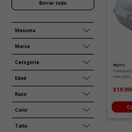
Borrar todo
Mascota
Marca
Categoría
Mpets
Transporta
mascotas
Edad
$19.9
Raza
C
Color
Talla