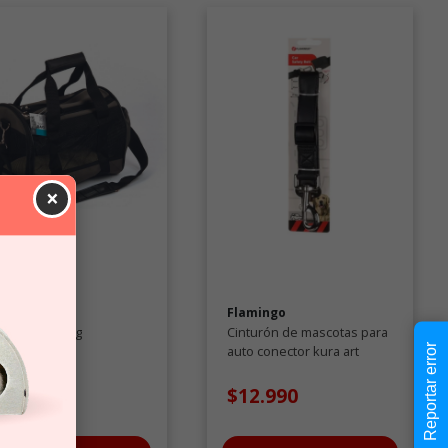
×
ets
Flamingo
ts Travel Bag
Cinturón de mascotas para
Reportar error
auto conector kura art
cuero
32.990
$12.990