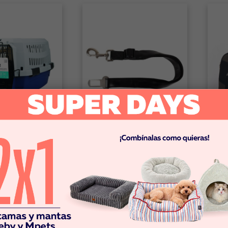
dor - Azul
Flamingo
Mp
Cinturón de seguridad de
Mpe
perros para auto conector
90
-
kura negro
90
$9.990
$