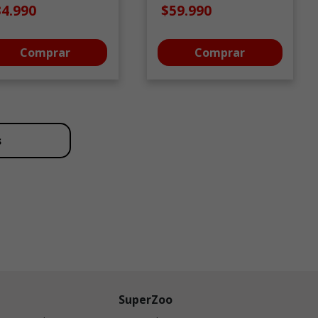
59.1 cm
34.990
$59.990
Comprar
Comprar
s
SuperZoo