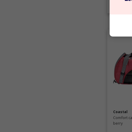
C
Coastal
Comfort ca
berry