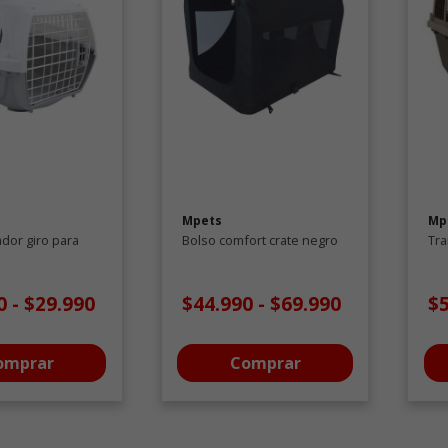
Mpets
Mp
dor giro para
Bolso comfort crate negro
Tra
90
-
$29.990
$44.990
-
$69.990
$
omprar
Comprar