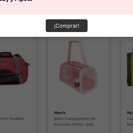
omprar
Comprar
¡Comprar!
Mpets
Mp
rrier, heather
Bolso transportador de
Cob
mascotas honey - pink
lu