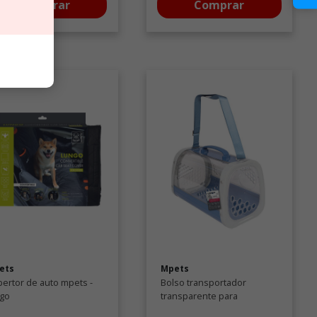
Comprar
Comprar
ets
Mpets
ertor de auto mpets -
Bolso transportador
ngo
transparente para
mascotas - azul 54.4 x 38.1 x