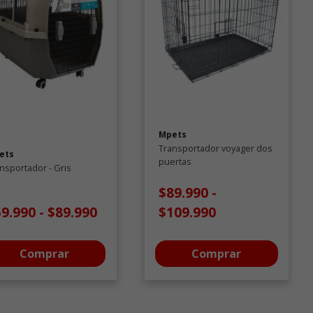
Mpets
Transportador voyager dos
ets
puertas
nsportador - Gris
$89.990
-
59.990
-
$89.990
$109.990
Comprar
Comprar