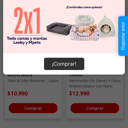
Reportar error
¡Comprar!
Natures Miracle
Cunatex
Stain & Odor Remover - Gatos
Removedor De Olores Y Orina
Antimicrobiano Con Nano
Cobre Para Gatos
$10.990
$12.990
Comprar
Comprar