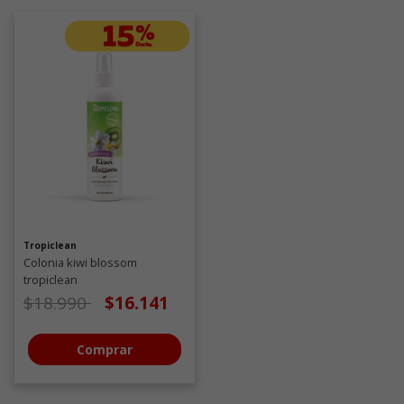
Tropiclean
Colonia kiwi blossom
tropiclean
Precio de oferta desde
a
$18.990
$16.141
Comprar