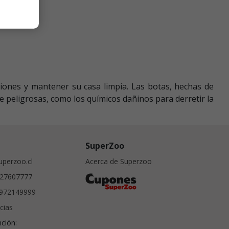
iones y mantener su casa limpia. Las botas, hechas de
e peligrosas, como los químicos dañinos para derretir la
SuperZoo
perzoo.cl
Acerca de Superzoo
27607777
972149999
cias
nción: