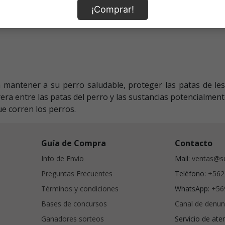
¡Comprar!
 mantener a su perro saludable, proteger las patas de les
a entre las patas del perro y las sustancias potencialment
ue corren los perros.
Guía de Compra
Contacto
Info de Envío
Mail:
ventas@su
Preguntas Frecuentes
Teléfono:
+562
Términos y condiciones
WhatsApp:
+56
Bases de concursos
Canal de denun
Ganadores sorteos
Servicio de ate