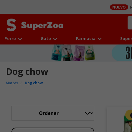
NUEVO
R
Perro
Gato
Farmacia
Super
Dog chow
Marcas
Dog chow