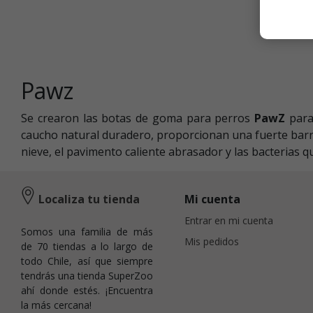
Pawz
Se crearon las botas de goma para perros
PawZ
para
caucho natural duradero, proporcionan una fuerte barrer
nieve, el pavimento caliente abrasador y las bacterias q
Localiza tu tienda
Mi cuenta
Entrar en mi cuenta
Somos una familia de más
Mis pedidos
de 70 tiendas a lo largo de
todo Chile, así que siempre
tendrás una tienda SuperZoo
ahí donde estés. ¡Encuentra
la más cercana!