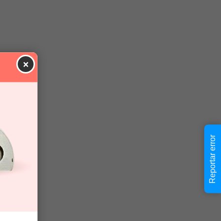
×
Reportar error