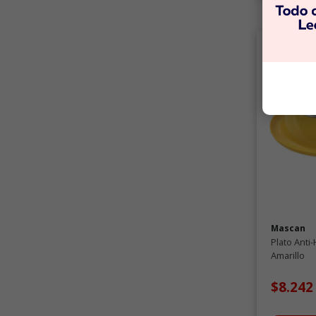
Mascan
Plato Anti
Amarillo
$8.24