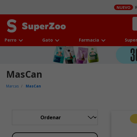
NUEVO
R
Perro
Gato
Farmacia
Super
MasCan
Marcas
MasCan