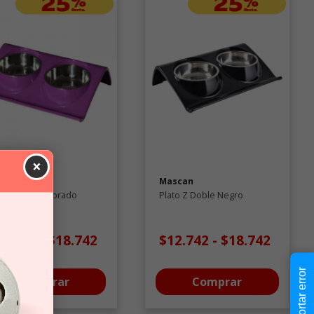
×
scan
Mascan
to Z Doble Morado
Plato Z Doble Negro
12.742
-
$18.742
$12.742
-
$18.742
Reportar error
Comprar
Comprar