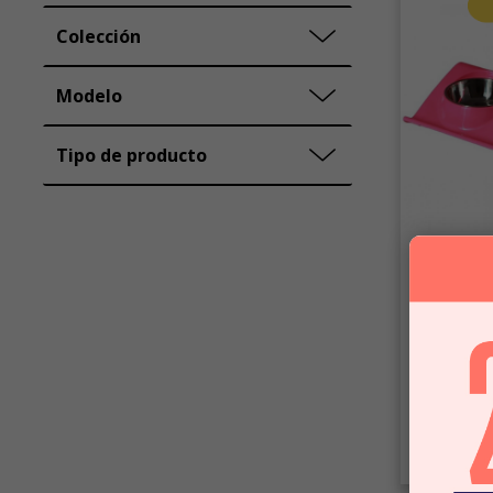
Colección
Modelo
Tipo de producto
Mascan
Plato Z Do
$12.7
C