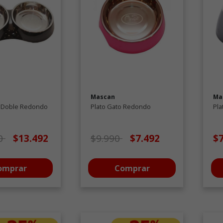
Mascan
Ma
o Doble Redondo
Plato Gato Redondo
Pl
 de oferta desde
a
Precio de oferta desde
a
0
$13.492
$9.990
$7.492
$
omprar
Comprar