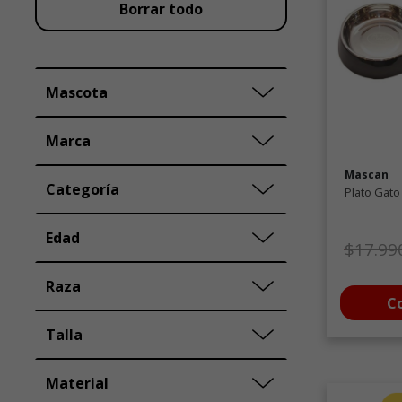
Borrar todo
Mascota
Marca
Mascan
Categoría
Plato Gat
Edad
Precio
$17.99
Raza
C
Talla
Material