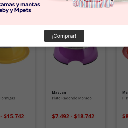
¡Comprar!
Mascan
Ma
-Hormigas
Plato Redondo Morado
Pla
2
-
$15.742
$7.492
-
$18.742
$