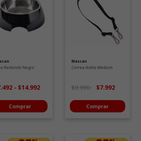
scan
Mascan
ato Redondo Negro
Correa doble Medium
Precio de oferta desde
a
7.492
-
$14.992
$9.990
$7.992
Comprar
Comprar