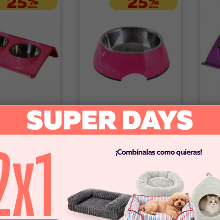
Mascan
Ma
ble Fucsia
Plato Redondo Fucsia
Pla
42
-
$18.742
$7.492
-
$14.992
$
omprar
Comprar