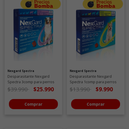
Nexgard Spectra
Nexgard Spectra
Desparasitante Nexgard
Desparasitante Nexgard
Spectra 3comp para perros
Spectra 1comp para perros
de 15,1 a 30 KG
de 7,6 a 15 KG
Precio de oferta desde
a
Precio de oferta desde
a
$39.990
$25.990
$13.990
$9.990
Comprar
Comprar