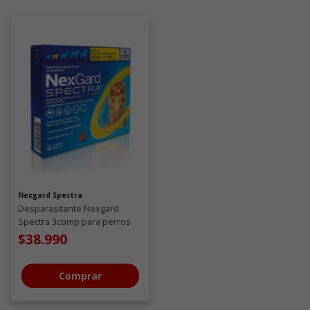
Nexgard Spectra
Desparasitante Nexgard
Spectra 3comp para perros
de 3,6 a 7,5 KG
$38.990
Comprar