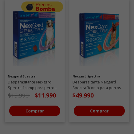
Nexgard Spectra
Nexgard Spectra
Desparasitante Nexgard
Desparasitante Nexgard
Spectra 1comp para perros
Spectra 3comp para perros
de 15,1 a 30 KG
de 30,1 a 60 KG
Precio de oferta desde
a
$15.990
$11.990
$49.990
Comprar
Comprar