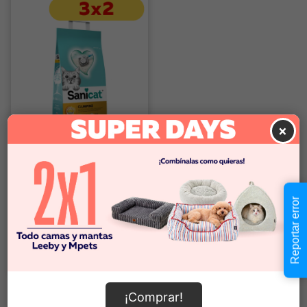
×
Sanicat
Arena para gatos Sanicat
clumping 12 KG
Reportar error
$16.990
Comprar
¡Comprar!