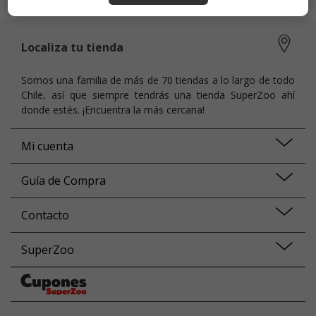
Localiza tu tienda
Somos una familia de más de 70 tiendas a lo largo de todo
Chile, así que siempre tendrás una tienda SuperZoo ahí
donde estés. ¡Encuentra la más cercana!
Mi cuenta
Guía de Compra
Contacto
SuperZoo