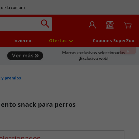
 de la compra
Invierno
Ofertas
Cupones SuperZoo
 y premios
iento snack para perros
 5
eleccionados.