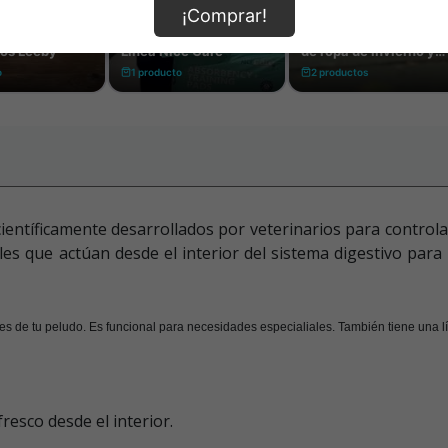
¡Comprar!
científicamente desarrollados por veterinarios para control
ales que actúan desde el interior del sistema digestivo para
 de tu peludo. Es funcional para necesidades especialiales. También tiene una lín
fresco desde el interior.