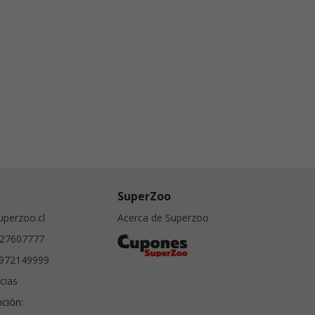
SuperZoo
perzoo.cl
Acerca de Superzoo
27607777
972149999
cias
nción: