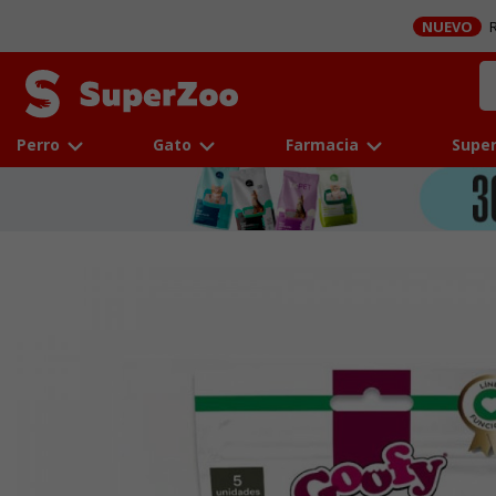
NUEVO
R
Perro
Gato
Farmacia
Super