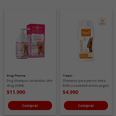
Drag Pharma
Traper
Dog shampoo ceramidas skin
Shampoo para perros extra
drag 250ML
brillo y suavidad aroma yogurt
y miel 260 ML
$11.990
$4.990
Comprar
Comprar