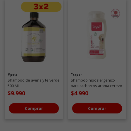
Mpets
Traper
Shampoo de avena y té verde
Shampoo hipoalergénico
500 ML
para cachorros aroma cerezo
en flor 260 ML
$9.990
$4.990
Comprar
Comprar