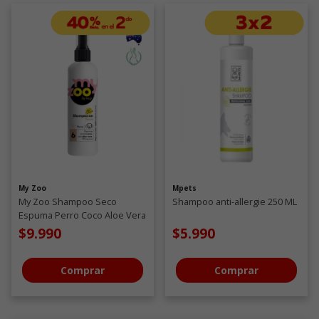
My Zoo
Mpets
My Zoo Shampoo Seco
Shampoo anti-allergie 250 ML
Espuma Perro Coco Aloe Vera
250CC
$9.990
$5.990
Comprar
Comprar