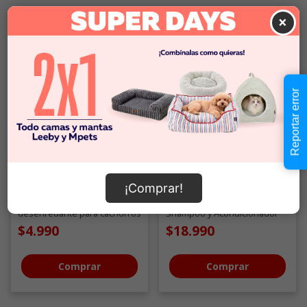
×
Reportar error
¡Comprar!
Traper
Coolpet
Acondicionador
Pack de baño para perros -
desenredante para cachorros
Shampoo y Acondicionador
aroma berries 260 ML
de Avena para pieles
$4.990
$18.990
sensibles 250 ML
Comprar
Comprar