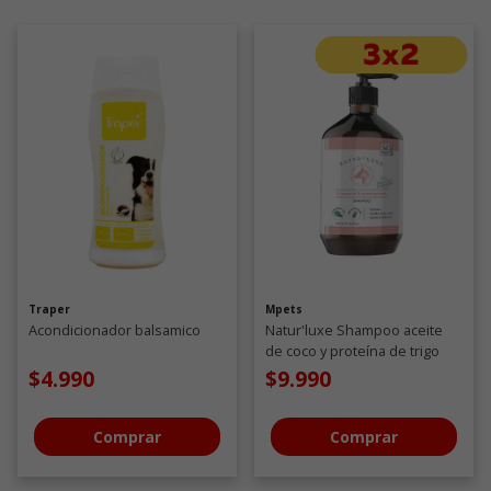
Traper
Mpets
Acondicionador balsamico
Natur'luxe Shampoo aceite
de coco y proteína de trigo
500 ML
$4.990
$9.990
Comprar
Comprar